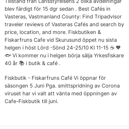
Tillstånd från Länsstyrelsens 2 olika avdelningar
blev färdigt för 15 dgr sedan . Best Cafés in
Vasteras, Vastmanland County: Find Tripadvisor
traveler reviews of Vasteras Cafés and search by
price, location, and more. Fiskbutiken &
Fiskarfruns Cafe vid Skurusund öppet nu sista
helgen i höst Lörd -Sönd 24-25/10 Kl 11-15 ☕️ 🧡
🐟 Vi kommer nu i helgen börja sälja Yrkesfiskare
40 år 📚 i butik & café .
Fiskbutik - Fiskarfruns Café Vi öppnar för
säsongen 5 Juni Pga. smittspridning av Corona
viruset har vi valt att vänta med öppningen av
Cafe-Fiskbutik till juni.