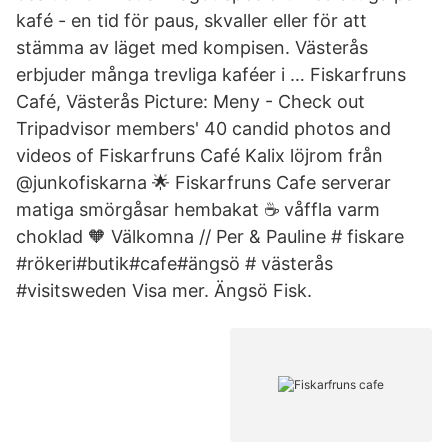
kafé - en tid för paus, skvaller eller för att
stämma av läget med kompisen. Västerås
erbjuder många trevliga kaféer i … Fiskarfruns
Café, Västerås Picture: Meny - Check out
Tripadvisor members' 40 candid photos and
videos of Fiskarfruns Café Kalix löjrom från
@junkofiskarna 🌟 Fiskarfruns Cafe serverar
matiga smörgåsar hembakat ☕️ våffla varm
choklad 🧡 Välkomna // Per & Pauline # fiskare
#rökeri#butik#cafe#ängsö # västerås
#visitsweden Visa mer. Ängsö Fisk.