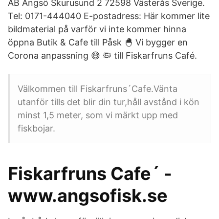
AB Ängsö Skurusund 2 72598 Västerås Sverige.
Tel: 0171-444040 E-postadress: Här kommer lite
bildmaterial på varför vi inte kommer hinna
öppna Butik & Cafe till Påsk 🐣 Vi bygger en
Corona anpassning 😅 🦠 till Fiskarfruns Café.
Välkommen till Fiskarfruns´Cafe.Vänta
utanför tills det blir din tur,håll avstånd i kön
minst 1,5 meter, som vi märkt upp med
fiskbojar.
Fiskarfruns Cafe´ -
www.angsofisk.se