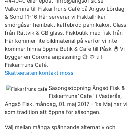
444040 eller epost -info@angsofisk.se
Välkomna till Fiskarfruns Café på Ängsö Lördag
& Sönd 11-16 Här serverar vi Fisktallrikar
smörgåsar hembakt kaffebröd pannkakor. Glass
från Rättvik & GB glass. Fiskbutik med fisk från
Här kommer lite bildmaterial på varför vi inte
kommer hinna öppna Butik & Cafe till Påsk 🐣 Vi
bygger en Corona anpassning 😅 🦠 till
Fiskarfruns Café.
Skatteetaten kontakt moss
Säsongsöppning Ängsö Fisk &
Fiskarfruns´Cafe´ i Västerås,
Ängsö Fisk, måndag, 01. maj 2017 - 1:a Maj har vi
som tradition att öppna för säsongen.
Välj mellan många spännande alternativ och