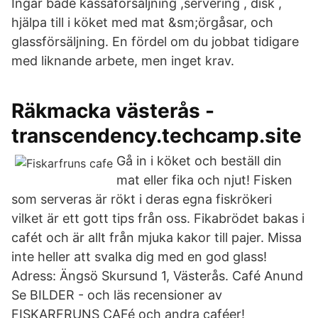
Ingår både kassaförsäljning ,servering , disk ,
hjälpa till i köket med mat &sm;örgåsar, och
glassförsäljning. En fördel om du jobbat tidigare
med liknande arbete, men inget krav.
Räkmacka västerås -
transcendency.techcamp.site
Gå in i köket och beställ din
mat eller fika och njut! Fisken
som serveras är rökt i deras egna fiskrökeri
vilket är ett gott tips från oss. Fikabrödet bakas i
cafét och är allt från mjuka kakor till pajer. Missa
inte heller att svalka dig med en god glass!
Adress: Ängsö Skursund 1, Västerås. Café Anund
Se BILDER - och läs recensioner av
FISKARFRUNS CAFé och andra caféer!