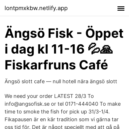
lontpmxkbw.netlify.app
Ängsö Fisk - Öppet
i dag kl 11-16 💦🙏
Fiskarfruns Café
Ängsö slott cafe — null hotell nära ängsö slott
We need your order LATEST 28/3 To
info@angsofisk.se or tel 0171-444040 To make
time to smoke the fish for pick up 31/3-1/4.
Fikapausen är en kär tradition som vi gärna tar
oss tid för. Det är något speciellt med att gå på