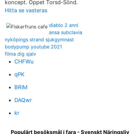
koncept. Öppet Torsd-Sönd.
Hitta se vasteras
diablo 2 anni
ansa subclavia
nyköpings strand sjukgymnast
bodypump youtube 2021
filma dig sjalv
CHFWu
qPK
BRiM
DAQwr
kr
Populärt besöksmål i fara - Svenskt Näringsliv